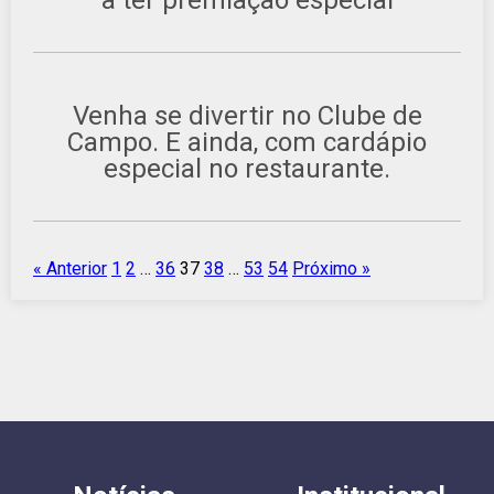
a ter premiação especial
Venha se divertir no Clube de
Campo. E ainda, com cardápio
especial no restaurante.
« Anterior
1
2
…
36
37
38
…
53
54
Próximo »