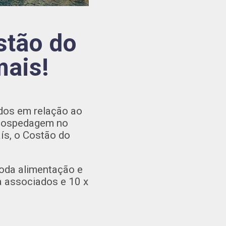
stão do
mais!
dos em relação ao
 hospedagem no
ís, o Costão do
toda alimentação e
ra associados e 10 x