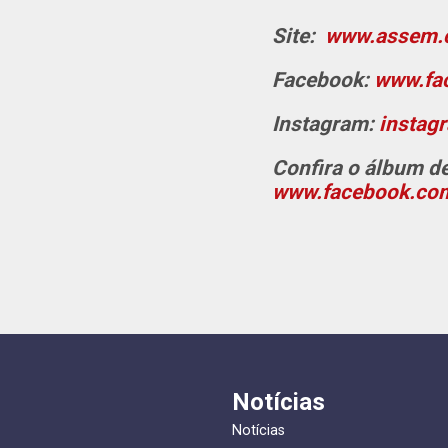
Site:
www.assem.
Facebook:
www.fa
Instagram:
instag
Confira o álbum d
www.facebook.c
Notícias
Notícias