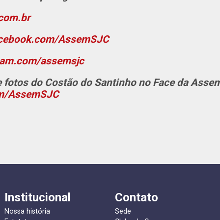
com.br
cebook.com/AssemSJC
ram.com/assemsjc
e fotos do Costão do Santinho no Face da Asse
om/AssemSJC
Institucional
Contato
Nossa história
Sede