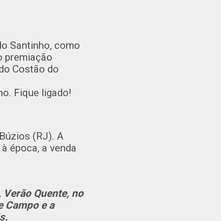
do Santinho, como
mo premiação
 do Costão do
. Fique ligado!
Búzios (RJ). A
 à época, a venda
, Verão Quente, no
de Campo e a
s.