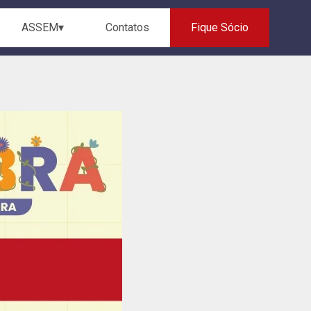
ASSEM▾
Contatos
Fique Sócio