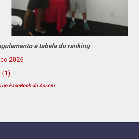
egulamento e tabela do ranking
uco 2026
 (1)
os no FaceBook da Assem