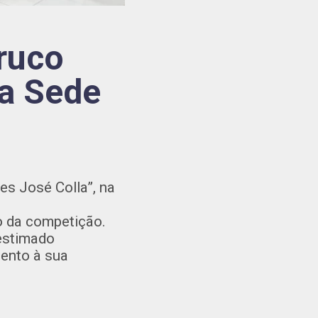
ruco
na Sede
des José Colla”, na
io da competição.
estimado
mento à sua