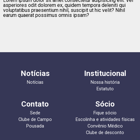
Lorem ipsum dolor sit amet consectetur adipisicing elit. Vel
asperiores odit dolorem ex, quidem tempora deleniti qui
voluptatibus praesentium nihil, suscipit ut hic velit? Nihil
earum quaerat possimus omnis ipsam?
Notícias
Institucional
Notícias
Nossa história
Estatuto
Contato
Sócio
Sede
Fique sócio
Clube de Campo
Escolinha e atividades físicas
Pousada
Convênio Médico
Clube de desconto