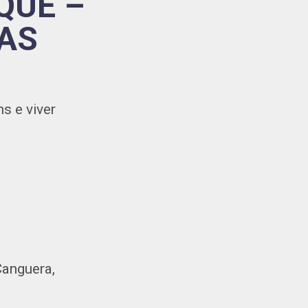
QUE –
AS
ns e viver
Canguera,