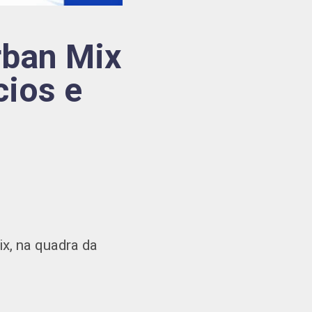
rban Mix
cios e
x, na quadra da