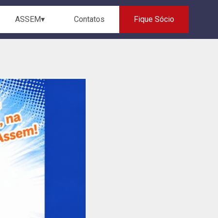
ASSEM▾
Contatos
Fique Sócio