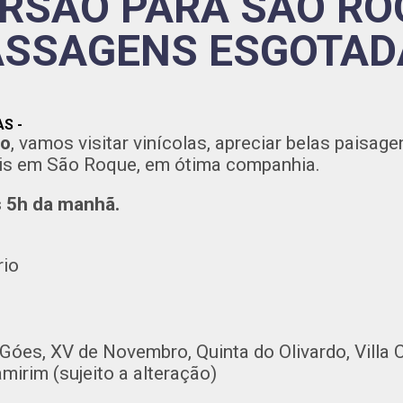
RSÃO PARA SÃO RO
ASSAGENS ESGOTAD
S -
to
, vamos visitar vinícolas, apreciar belas paisage
s em São Roque, em ótima companhia.
 5h da manhã.
rio
: Góes, XV de Novembro, Quinta do Olivardo, Villa 
mirim (sujeito a alteração)