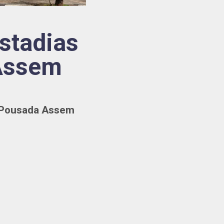
stadias
 Assem
a Pousada Assem