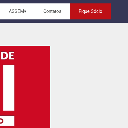
ASSEM▾
Contatos
Fique Sócio