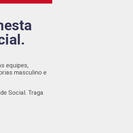
nesta
ial.
as equipes,
orias masculino e
de Social. Traga