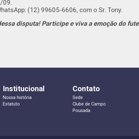
º/09.
WhatsApp: (12) 99605-6606, com o Sr. Tony.
dessa disputa! Participe e viva a emoção do fut
Institucional
Contato
Nossa história
Sede
Estatuto
Clube de Campo
Pousada