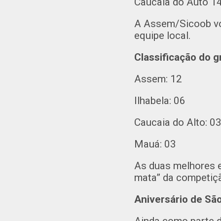
Caucaia do Auto 1
A Assem/Sicoob vol
equipe local.
Classificação do 
Assem: 12
Ilhabela: 06
Caucaia do Alto: 0
Mauá: 03
As duas melhores e
mata” da competiç
Aniversário de S