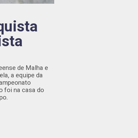
uista
ista
eense de Malha e
ela, a equipe da
Campeonato
o foi na casa do
po.