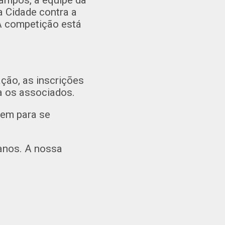
ampos, a equipe da
 Cidade contra a
 A competição está
ção, as inscrições
a os associados.
sem para se
 anos. A nossa