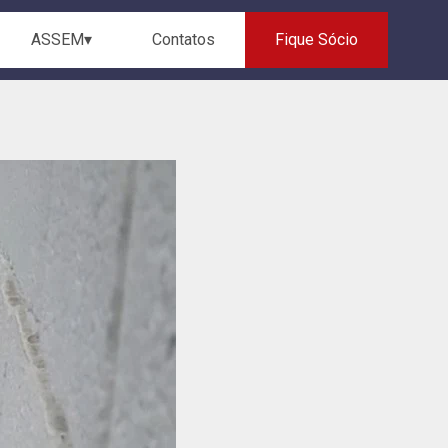
ASSEM▾
Contatos
Fique Sócio