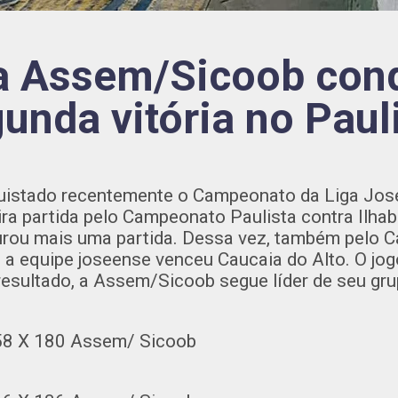
a Assem/Sicoob conq
unda vitória no Paul
quistado recentemente o Campeonato da Liga Jos
ira partida pelo Campeonato Paulista contra Ilhab
rou mais uma partida. Dessa vez, também pelo 
, a equipe joseense venceu Caucaia do Alto. O jog
resultado, a Assem/Sicoob segue líder de seu gru
58 X 180 Assem/ Sicoob