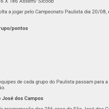
46 X 186 Assem/ Sicoob
ta a jogar pelo Campeonato Paulista dia 20/08,
grupo/pontos
3
quipes de cada grupo do Paulista passam para a
ão.
ão José dos Campos