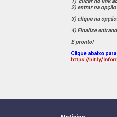
1) clicar no link a
2) entrar na opç
3) clique na opç
4) Finalize entran
E pronto!
Clique abaixo para
https://bit.ly/In