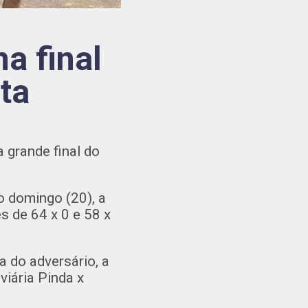
a final
ta
 grande final do
o domingo (20), a
s de 64 x 0 e 58 x
a do adversário, a
viária Pinda x