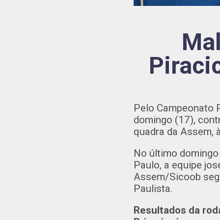
Mal
Piraci
Pelo Campeonato Pa
domingo (17), contr
quadra da Assem, à
No último domingo 
Paulo, a equipe jo
Assem/Sicoob segu
Paulista.
Resultados da rod