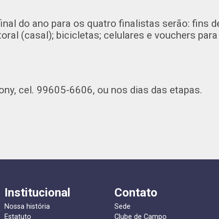
nal do ano para os quatro finalistas serão: fins 
al (casal); bicicletas; celulares e vouchers para
ny, cel. 99605-6606, ou nos dias das etapas.
Institucional
Contato
Nossa história
Sede
Estatuto
Clube de Campo