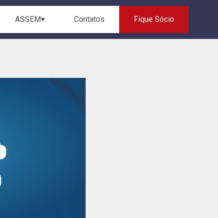
ASSEM▾
Contatos
Fique Sócio