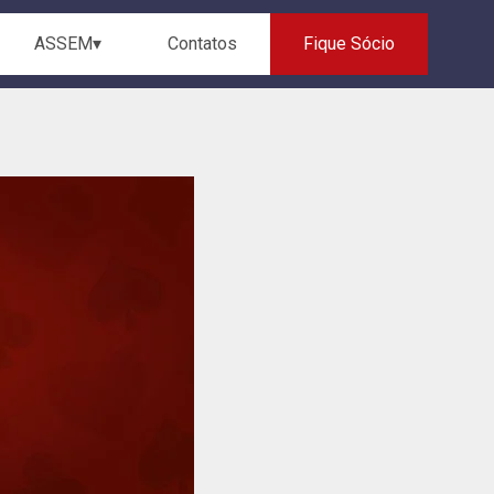
ASSEM▾
Contatos
Fique Sócio