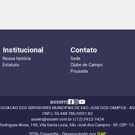
Institucional
Contato
Nossa história
Sede
Estatuto
Clube de Campo
Pousada
assem
|
OCIACAO DOS SERVIDORES MUNICIPAIS DE SAO JOSE DOS CAMPOS - A
CNPJ:
50.448.786/0001-82
assem@assem.com.br
| (12) 3922-7424
Rodrigues Alves, 190, Vila Santa Luzia, São José dos Campos - SP, CEP: 1
2026 Copyright - Desenvolvido por
DAP