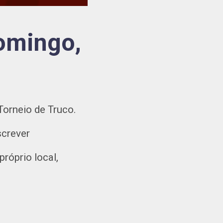
domingo,
Torneio de Truco.
screver
próprio local,