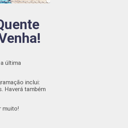
Quente
 Venha!
a última
ramação inclui:
eis. Haverá também
r muito!